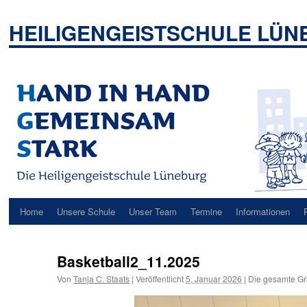
Zum
Inhalt
HEILIGENGEISTSCHULE LÜ
springen
Home
Unsere Schule
Unser Team
Termine
Informationen
Basketball2_11.2025
Von
Tanja C. Staats
|
Veröffentlicht
5. Januar 2026
|
Die gesamte Gr