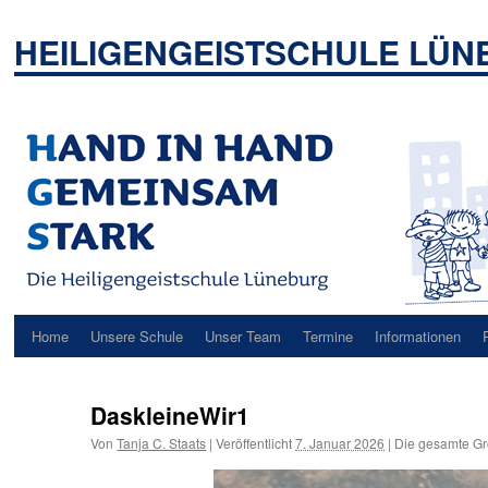
Zum
Inhalt
HEILIGENGEISTSCHULE LÜ
springen
Home
Unsere Schule
Unser Team
Termine
Informationen
DaskleineWir1
Von
Tanja C. Staats
|
Veröffentlicht
7. Januar 2026
|
Die gesamte Gr