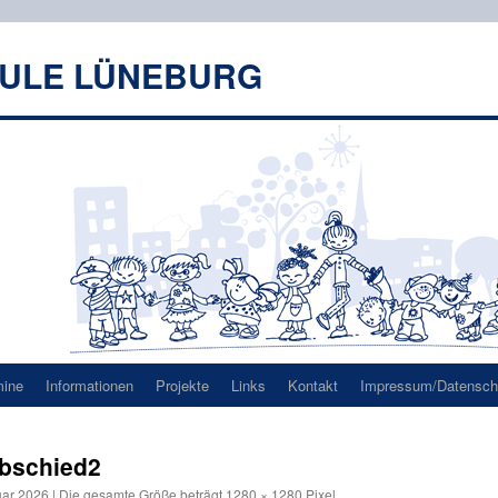
HULE LÜNEBURG
mine
Informationen
Projekte
Links
Kontakt
Impressum/Datenschu
bschied2
uar 2026
|
Die gesamte Größe beträgt
1280 × 1280
Pixel