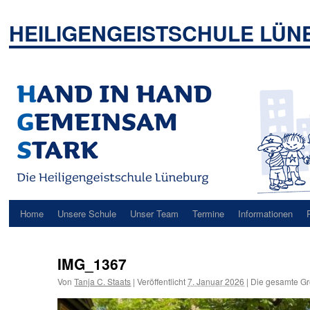
Zum
Inhalt
HEILIGENGEISTSCHULE LÜ
springen
Home
Unsere Schule
Unser Team
Termine
Informationen
IMG_1367
Von
Tanja C. Staats
|
Veröffentlicht
7. Januar 2026
|
Die gesamte Gr