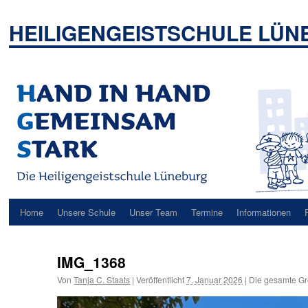
Zum
Inhalt
HEILIGENGEISTSCHULE LÜ
springen
Home
Unsere Schule
Unser Team
Termine
Informationen
IMG_1368
Von
Tanja C. Staats
|
Veröffentlicht
7. Januar 2026
|
Die gesamte Gr