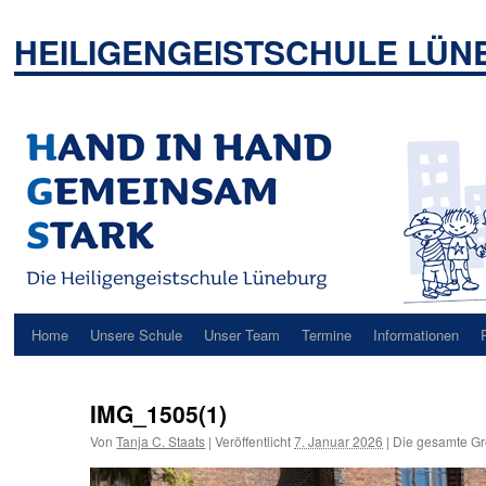
Zum
Inhalt
HEILIGENGEISTSCHULE LÜ
springen
Home
Unsere Schule
Unser Team
Termine
Informationen
IMG_1505(1)
Von
Tanja C. Staats
|
Veröffentlicht
7. Januar 2026
|
Die gesamte Gr