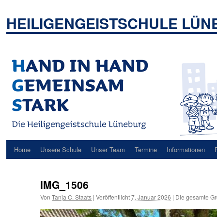
Zum
Inhalt
HEILIGENGEISTSCHULE LÜ
springen
Home
Unsere Schule
Unser Team
Termine
Informationen
IMG_1506
Von
Tanja C. Staats
|
Veröffentlicht
7. Januar 2026
|
Die gesamte Gr