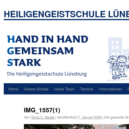
Zum
Inhalt
HEILIGENGEISTSCHULE LÜ
springen
Home
Unsere Schule
Unser Team
Termine
Informationen
IMG_1557(1)
Von
Tanja C. Staats
|
Veröffentlicht
7. Januar 2026
|
Die gesamte Gr