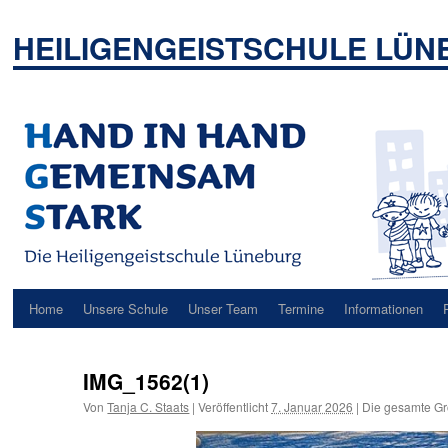
Zum
Inhalt
HEILIGENGEISTSCHULE LÜ
springen
Home
Unsere Schule
Unser Team
Termine
Informationen
IMG_1562(1)
Von
Tanja C. Staats
|
Veröffentlicht
7. Januar 2026
|
Die gesamte Gr