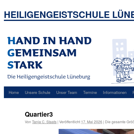
Zum
Inhalt
HEILIGENGEISTSCHULE LÜ
springen
Home
Unsere Schule
Unser Team
Termine
Informationen
Quartier3
Von
Tanja C. Staats
|
Veröffentlicht
17. Mai 2026
|
Die gesamte Größ