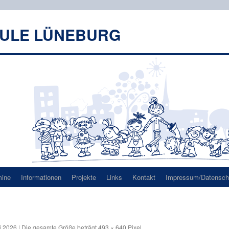
HULE LÜNEBURG
mine
Informationen
Projekte
Links
Kontakt
Impressum/Datenschu
i 2026
|
Die gesamte Größe beträgt
493 × 640
Pixel