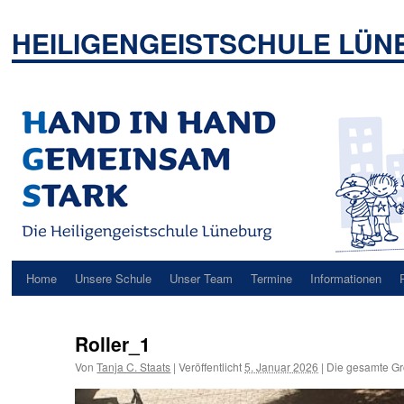
Zum
Inhalt
HEILIGENGEISTSCHULE LÜ
springen
Home
Unsere Schule
Unser Team
Termine
Informationen
Roller_1
Von
Tanja C. Staats
|
Veröffentlicht
5. Januar 2026
|
Die gesamte Gr