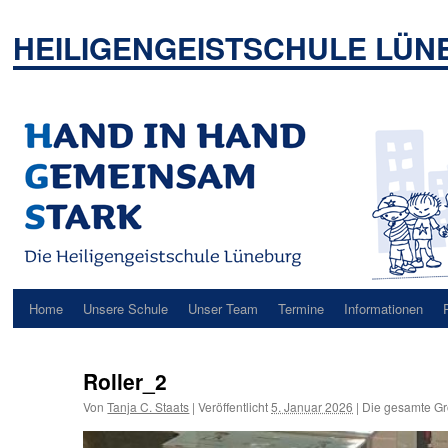
Zum
Inhalt
HEILIGENGEISTSCHULE LÜ
springen
Home
Unsere Schule
Unser Team
Termine
Informationen
Roller_2
Von
Tanja C. Staats
|
Veröffentlicht
5. Januar 2026
|
Die gesamte Gr