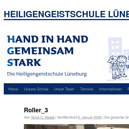
Zum
Inhalt
HEILIGENGEISTSCHULE LÜ
springen
Home
Unsere Schule
Unser Team
Termine
Informationen
Roller_3
Von
Tanja C. Staats
|
Veröffentlicht
5. Januar 2026
|
Die gesamte Gr